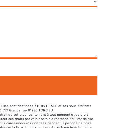
Elles sont destinées à BOIS ET MOI et ses sous-traitants
MOI 771 Grande rue 01230 TORCIEU
 retrait de votre consentement à tout moment et du droit
cer ces droits par voie postale à l'adresse 771 Grande rue
 Nous conservons vos données pendant la période de prise
rire sur la liste d'opposition au démarchage téléphonique,