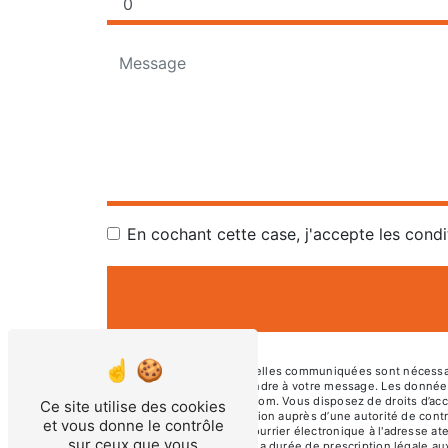
En cochant cette case, j'accepte les condi
** Les données personnelles communiquées sont nécessaires
dans le seul but de répondre à votre message. Les donné
atelierboisetmoi@gmail.com. Vous disposez de droits d’accès
Ce site utilise des cookies
d’introduire une réclamation auprès d’une autorité de cont
et vous donne le contrôle
01230 TORCIEU ou par courrier électronique à l'adresse at
sur ceux que vous
de contact puis pendant la durée de prescription légale aux