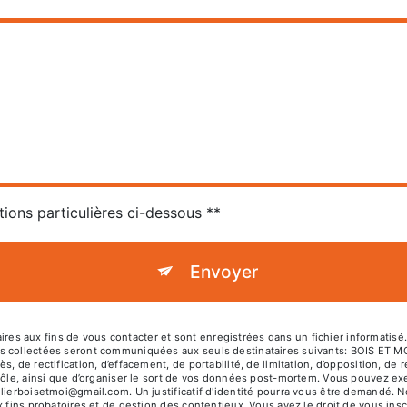
tions particulières ci-dessous **
Envoyer
 aux fins de vous contacter et sont enregistrées dans un fichier informatisé. 
es collectées seront communiquées aux seuls destinataires suivants: BOIS ET 
, de rectification, d’effacement, de portabilité, de limitation, d’opposition, de
rôle, ainsi que d’organiser le sort de vos données post-mortem. Vous pouvez exer
elierboisetmoi@gmail.com. Un justificatif d'identité pourra vous être demandé.
 fins probatoires et de gestion des contentieux. Vous avez le droit de vous insc