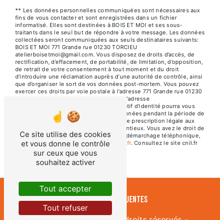
** Les données personnelles communiquées sont nécessaires aux
fins de vous contacter et sont enregistrées dans un fichier
informatisé. Elles sont destinées à BOIS ET MOI et ses sous-
traitants dans le seul but de répondre à votre message. Les données
collectées seront communiquées aux seuls destinataires suivants:
BOIS ET MOI 771 Grande rue 01230 TORCIEU
atelierboisetmoi@gmail.com. Vous disposez de droits d’accès, de
rectification, d’effacement, de portabilité, de limitation, d’opposition,
de retrait de votre consentement à tout moment et du droit
d’introduire une réclamation auprès d’une autorité de contrôle, ainsi
que d’organiser le sort de vos données post-mortem. Vous pouvez
exercer ces droits par voie postale à l'adresse 771 Grande rue 01230
TORCIEU ou par courrier électronique à l'adresse
atelierboisetmoi@gmail.com. Un justificatif d'identité pourra vous
être demandé. Nous conservons vos données pendant la période de
prise de contact puis pendant la durée de prescription légale aux
fins probatoires et de gestion des contentieux. Vous avez le droit de
Ce site utilise des cookies
vous inscrire sur la liste d'opposition au démarchage téléphonique,
et vous donne le contrôle
disponible à cette adresse:
Bloctel.gouv.fr
. Consultez le site cnil.fr
pour plus d’informations sur vos droits.
sur ceux que vous
souhaitez activer
Tout accepter
Recherches fréquentes
Tout refuser
©
Vistalid
- 2026 - Tous droits réservés -