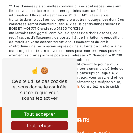
** Les données personnelles communiquées sont nécessaires aux
fins de vous contacter et sont enregistrées dans un fichier
informatisé. Elles sont destinées à BOIS ET MOI et ses sous-
traitants dans le seul but de répondre à votre message. Les données
collectées seront communiquées aux seuls destinataires suivants:
BOIS ET MOI 771 Grande rue 01230 TORCIEU
atelierboisetmoi@gmail.com. Vous disposez de droits d’accès, de
rectification, d’effacement, de portabilité, de limitation, d’opposition,
de retrait de votre consentement à tout moment et du droit
d’introduire une réclamation auprès d’une autorité de contrôle, ainsi
que d’organiser le sort de vos données post-mortem. Vous pouvez
exercer ces droits par voie postale à l'adresse 771 Grande rue 01230
TORCIEU ou par courrier électronique à l'adresse
atelierboisetmoi@gmail.com. Un justificatif d'identité pourra vous
être demandé. Nous conservons vos données pendant la période de
prise de contact puis pendant la durée de prescription légale aux
fins probatoires et de gestion des contentieux. Vous avez le droit de
Ce site utilise des cookies
vous inscrire sur la liste d'opposition au démarchage téléphonique,
et vous donne le contrôle
disponible à cette adresse:
Bloctel.gouv.fr
. Consultez le site cnil.fr
pour plus d’informations sur vos droits.
sur ceux que vous
souhaitez activer
Tout accepter
Recherches fréquentes
Tout refuser
©
Vistalid
- 2026 - Tous droits réservés -