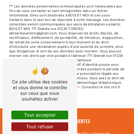
** Les données personnelles communiquées sont nécessaires aux
fins de vous contacter et sont enregistrées dans un fichier
informatisé. Elles sont destinées à BOIS ET MOI et ses sous-
traitants dans le seul but de répondre à votre message. Les données
collectées seront communiquées aux seuls destinataires suivants:
BOIS ET MOI 771 Grande rue 01230 TORCIEU
atelierboisetmoi@gmail.com. Vous disposez de droits d’accès, de
rectification, d’effacement, de portabilité, de limitation, d’opposition,
de retrait de votre consentement à tout moment et du droit
d’introduire une réclamation auprès d’une autorité de contrôle, ainsi
que d’organiser le sort de vos données post-mortem. Vous pouvez
exercer ces droits par voie postale à l'adresse 771 Grande rue 01230
TORCIEU ou par courrier électronique à l'adresse
atelierboisetmoi@gmail.com. Un justificatif d'identité pourra vous
être demandé. Nous conservons vos données pendant la période de
prise de contact puis pendant la durée de prescription légale aux
fins probatoires et de gestion des contentieux. Vous avez le droit de
Ce site utilise des cookies
vous inscrire sur la liste d'opposition au démarchage téléphonique,
et vous donne le contrôle
disponible à cette adresse:
Bloctel.gouv.fr
. Consultez le site cnil.fr
pour plus d’informations sur vos droits.
sur ceux que vous
souhaitez activer
Tout accepter
Recherches fréquentes
Tout refuser
©
Vistalid
- 2026 - Tous droits réservés -