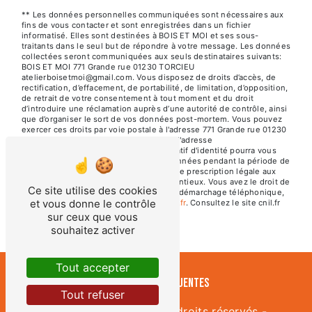
** Les données personnelles communiquées sont nécessaires aux
fins de vous contacter et sont enregistrées dans un fichier
informatisé. Elles sont destinées à BOIS ET MOI et ses sous-
traitants dans le seul but de répondre à votre message. Les données
collectées seront communiquées aux seuls destinataires suivants:
BOIS ET MOI 771 Grande rue 01230 TORCIEU
atelierboisetmoi@gmail.com. Vous disposez de droits d’accès, de
rectification, d’effacement, de portabilité, de limitation, d’opposition,
de retrait de votre consentement à tout moment et du droit
d’introduire une réclamation auprès d’une autorité de contrôle, ainsi
que d’organiser le sort de vos données post-mortem. Vous pouvez
exercer ces droits par voie postale à l'adresse 771 Grande rue 01230
TORCIEU ou par courrier électronique à l'adresse
atelierboisetmoi@gmail.com. Un justificatif d'identité pourra vous
être demandé. Nous conservons vos données pendant la période de
prise de contact puis pendant la durée de prescription légale aux
fins probatoires et de gestion des contentieux. Vous avez le droit de
Ce site utilise des cookies
vous inscrire sur la liste d'opposition au démarchage téléphonique,
et vous donne le contrôle
disponible à cette adresse:
Bloctel.gouv.fr
. Consultez le site cnil.fr
pour plus d’informations sur vos droits.
sur ceux que vous
souhaitez activer
Tout accepter
Recherches fréquentes
Tout refuser
©
Vistalid
- 2026 - Tous droits réservés -