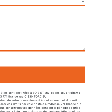
Elles sont destinées à BOIS ET MOI et ses sous-traitants
MOI 771 Grande rue 01230 TORCIEU
 retrait de votre consentement à tout moment et du droit
cer ces droits par voie postale à l'adresse 771 Grande rue
 Nous conservons vos données pendant la période de prise
rire sur la liste d'opposition au démarchage téléphonique,