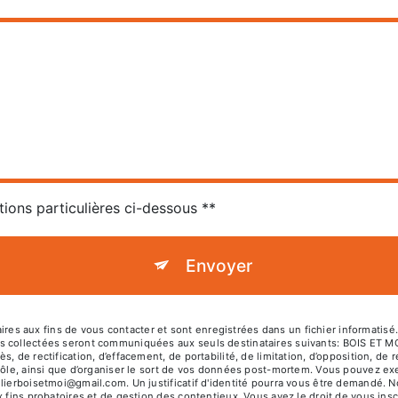
tions particulières ci-dessous **
Envoyer
 aux fins de vous contacter et sont enregistrées dans un fichier informatisé. 
es collectées seront communiquées aux seuls destinataires suivants: BOIS ET 
, de rectification, d’effacement, de portabilité, de limitation, d’opposition, de
rôle, ainsi que d’organiser le sort de vos données post-mortem. Vous pouvez exer
elierboisetmoi@gmail.com. Un justificatif d'identité pourra vous être demandé.
 fins probatoires et de gestion des contentieux. Vous avez le droit de vous insc