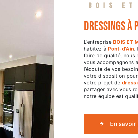
BOIS ET
dressings à 
L’entreprise
BOIS ET 
habitez à
Pont-d'Ain
.
faire de qualité, nous
vous accompagnons ai
l’écoute de vos besoin
votre disposition pou
votre projet de
dress
partager avec vous ren
notre équipe est qualif
En savoir 