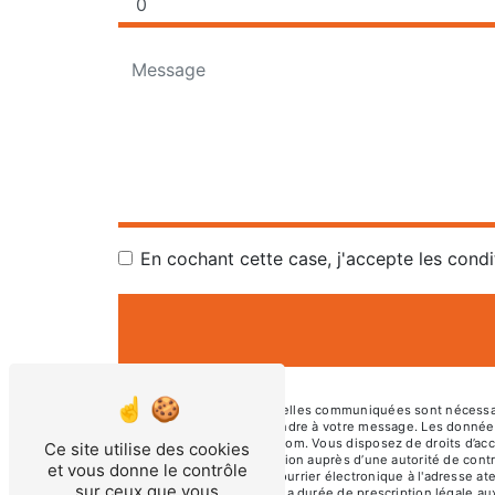
En cochant cette case, j'accepte les condi
** Les données personnelles communiquées sont nécessaires
dans le seul but de répondre à votre message. Les donné
atelierboisetmoi@gmail.com. Vous disposez de droits d’accès
Ce site utilise des cookies
d’introduire une réclamation auprès d’une autorité de cont
et vous donne le contrôle
01230 TORCIEU ou par courrier électronique à l'adresse at
sur ceux que vous
de contact puis pendant la durée de prescription légale aux