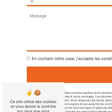
En cochant cette case, j'accepte les condi
** Les données personnelles communiquées sont nécessaires
dans le seul but de répondre à votre message. Les donné
atelierboisetmoi@gmail.com. Vous disposez de droits d’accès
Ce site utilise des cookies
d’introduire une réclamation auprès d’une autorité de cont
et vous donne le contrôle
01230 TORCIEU ou par courrier électronique à l'adresse at
sur ceux que vous
de contact puis pendant la durée de prescription légale aux