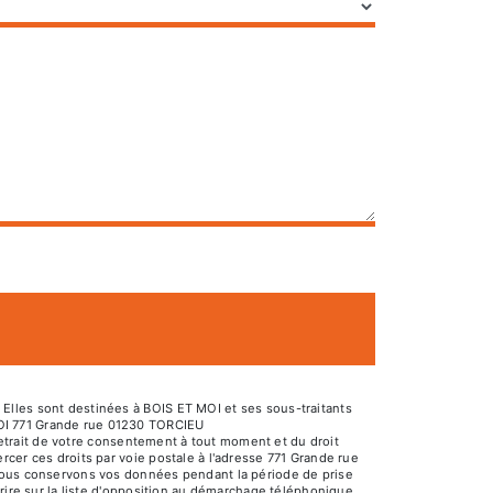
Elles sont destinées à BOIS ET MOI et ses sous-traitants
MOI 771 Grande rue 01230 TORCIEU
 retrait de votre consentement à tout moment et du droit
cer ces droits par voie postale à l'adresse 771 Grande rue
 Nous conservons vos données pendant la période de prise
rire sur la liste d'opposition au démarchage téléphonique,