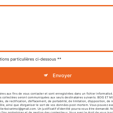
tions particulières ci-dessous **
Envoyer
 aux fins de vous contacter et sont enregistrées dans un fichier informatisé. 
es collectées seront communiquées aux seuls destinataires suivants: BOIS ET 
, de rectification, d’effacement, de portabilité, de limitation, d’opposition, de
rôle, ainsi que d’organiser le sort de vos données post-mortem. Vous pouvez exer
elierboisetmoi@gmail.com. Un justificatif d'identité pourra vous être demandé.
 fins probatoires et de gestion des contentieux. Vous avez le droit de vous insc