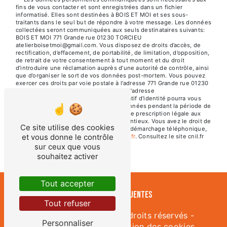
fins de vous contacter et sont enregistrées dans un fichier
informatisé. Elles sont destinées à BOIS ET MOI et ses sous-
traitants dans le seul but de répondre à votre message. Les données
collectées seront communiquées aux seuls destinataires suivants:
BOIS ET MOI 771 Grande rue 01230 TORCIEU
atelierboisetmoi@gmail.com. Vous disposez de droits d’accès, de
rectification, d’effacement, de portabilité, de limitation, d’opposition,
de retrait de votre consentement à tout moment et du droit
d’introduire une réclamation auprès d’une autorité de contrôle, ainsi
que d’organiser le sort de vos données post-mortem. Vous pouvez
exercer ces droits par voie postale à l'adresse 771 Grande rue 01230
TORCIEU ou par courrier électronique à l'adresse
atelierboisetmoi@gmail.com. Un justificatif d'identité pourra vous
être demandé. Nous conservons vos données pendant la période de
prise de contact puis pendant la durée de prescription légale aux
fins probatoires et de gestion des contentieux. Vous avez le droit de
Ce site utilise des cookies
vous inscrire sur la liste d'opposition au démarchage téléphonique,
et vous donne le contrôle
disponible à cette adresse:
Bloctel.gouv.fr
. Consultez le site cnil.fr
pour plus d’informations sur vos droits.
sur ceux que vous
souhaitez activer
Tout accepter
Recherches fréquentes
Tout refuser
©
Vistalid
- 2026 - Tous droits réservés -
Personnaliser
Mentions légales
-
Gestion des cookies