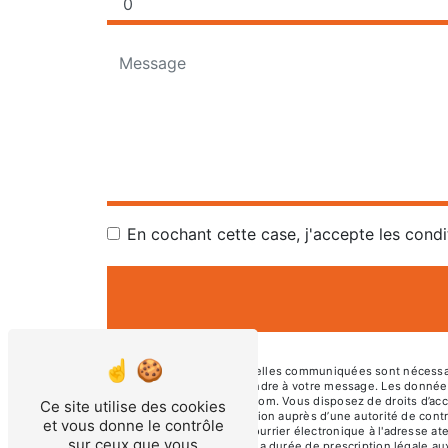
En cochant cette case, j'accepte les condi
** Les données personnelles communiquées sont nécessaires
dans le seul but de répondre à votre message. Les donné
atelierboisetmoi@gmail.com. Vous disposez de droits d’accès
Ce site utilise des cookies
d’introduire une réclamation auprès d’une autorité de cont
et vous donne le contrôle
01230 TORCIEU ou par courrier électronique à l'adresse at
sur ceux que vous
de contact puis pendant la durée de prescription légale aux