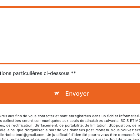
tions particulières ci-dessous **
Envoyer
 aux fins de vous contacter et sont enregistrées dans un fichier informatisé. 
es collectées seront communiquées aux seuls destinataires suivants: BOIS ET 
, de rectification, d’effacement, de portabilité, de limitation, d’opposition, de
rôle, ainsi que d’organiser le sort de vos données post-mortem. Vous pouvez exer
elierboisetmoi@gmail.com. Un justificatif d'identité pourra vous être demandé.
 fins probatoires et de gestion des contentieux. Vous avez le droit de vous insc