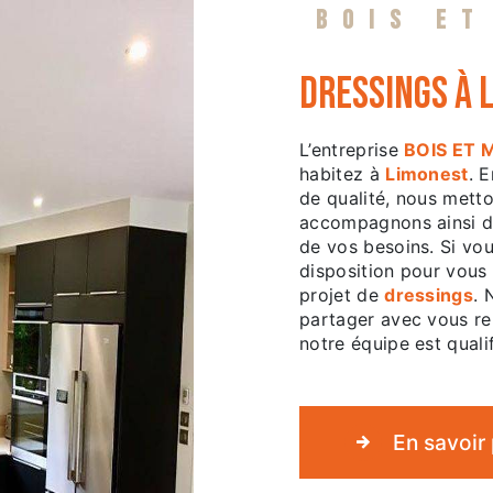
BOIS ET
dressings à 
L’entreprise
BOIS ET 
habitez à
Limonest
. 
de qualité, nous mett
accompagnons ainsi d
de vos besoins. Si vo
disposition pour vous
projet de
dressings
. 
partager avec vous ren
notre équipe est qualif
En savoir 