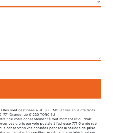
Elles sont destinées à BOIS ET MOI et ses sous-traitants
MOI 771 Grande rue 01230 TORCIEU
 retrait de votre consentement à tout moment et du droit
cer ces droits par voie postale à l'adresse 771 Grande rue
 Nous conservons vos données pendant la période de prise
rire sur la liste d'opposition au démarchage téléphonique,