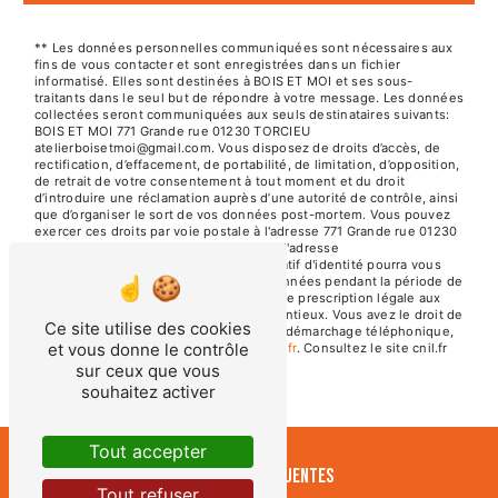
** Les données personnelles communiquées sont nécessaires aux
fins de vous contacter et sont enregistrées dans un fichier
informatisé. Elles sont destinées à BOIS ET MOI et ses sous-
traitants dans le seul but de répondre à votre message. Les données
collectées seront communiquées aux seuls destinataires suivants:
BOIS ET MOI 771 Grande rue 01230 TORCIEU
atelierboisetmoi@gmail.com. Vous disposez de droits d’accès, de
rectification, d’effacement, de portabilité, de limitation, d’opposition,
de retrait de votre consentement à tout moment et du droit
d’introduire une réclamation auprès d’une autorité de contrôle, ainsi
que d’organiser le sort de vos données post-mortem. Vous pouvez
exercer ces droits par voie postale à l'adresse 771 Grande rue 01230
TORCIEU ou par courrier électronique à l'adresse
atelierboisetmoi@gmail.com. Un justificatif d'identité pourra vous
être demandé. Nous conservons vos données pendant la période de
prise de contact puis pendant la durée de prescription légale aux
fins probatoires et de gestion des contentieux. Vous avez le droit de
Ce site utilise des cookies
vous inscrire sur la liste d'opposition au démarchage téléphonique,
et vous donne le contrôle
disponible à cette adresse:
Bloctel.gouv.fr
. Consultez le site cnil.fr
pour plus d’informations sur vos droits.
sur ceux que vous
souhaitez activer
Tout accepter
Recherches fréquentes
Tout refuser