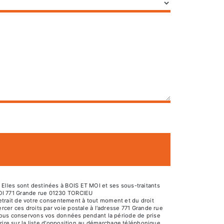
Elles sont destinées à BOIS ET MOI et ses sous-traitants
MOI 771 Grande rue 01230 TORCIEU
 retrait de votre consentement à tout moment et du droit
cer ces droits par voie postale à l'adresse 771 Grande rue
 Nous conservons vos données pendant la période de prise
rire sur la liste d'opposition au démarchage téléphonique,