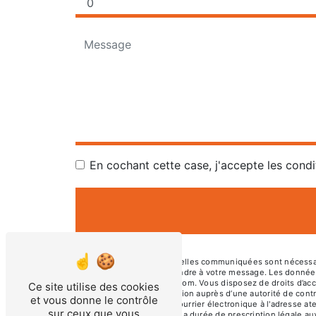
En cochant cette case, j'accepte les condi
** Les données personnelles communiquées sont nécessaires
dans le seul but de répondre à votre message. Les donné
atelierboisetmoi@gmail.com. Vous disposez de droits d’accès
Ce site utilise des cookies
d’introduire une réclamation auprès d’une autorité de cont
et vous donne le contrôle
01230 TORCIEU ou par courrier électronique à l'adresse at
sur ceux que vous
de contact puis pendant la durée de prescription légale aux