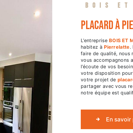
BOIS ET
placard à Pi
L’entreprise
BOIS ET 
habitez à
Pierrelatte
.
faire de qualité, nous
vous accompagnons ai
l’écoute de vos besoin
votre disposition pou
votre projet de
placar
partager avec vous ren
notre équipe est qualif
En savoir 