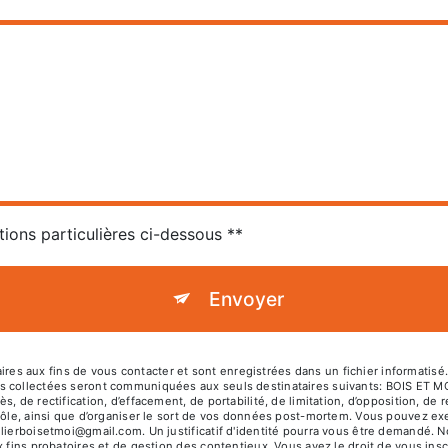
tions particulières ci-dessous **
Envoyer
 aux fins de vous contacter et sont enregistrées dans un fichier informatisé. 
es collectées seront communiquées aux seuls destinataires suivants: BOIS ET 
, de rectification, d’effacement, de portabilité, de limitation, d’opposition, de
rôle, ainsi que d’organiser le sort de vos données post-mortem. Vous pouvez exer
elierboisetmoi@gmail.com. Un justificatif d'identité pourra vous être demandé.
 fins probatoires et de gestion des contentieux. Vous avez le droit de vous insc