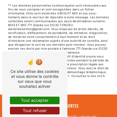
** Les données personnelles communiquées sont nécessaires aux
fins de vous contacter et sont enregistrées dans un fichier
informatisé. Elles sont destinées à BOIS ET MOI et ses sous-
traitants dans le seul but de répondre à votre message. Les données
collectées seront communiquées aux seuls destinataires suivants:
BOIS ET MOI 771 Grande rue 01230 TORCIEU
atelierboisetmoi@gmail.com. Vous disposez de droits d’accès, de
rectification, d’effacement, de portabilité, de limitation, d’opposition,
de retrait de votre consentement à tout moment et du droit
d’introduire une réclamation auprès d’une autorité de contrôle, ainsi
que d’organiser le sort de vos données post-mortem. Vous pouvez
exercer ces droits par voie postale à l'adresse 771 Grande rue 01230
TORCIEU ou par courrier électronique à l'adresse
atelierboisetmoi@gmail.com. Un justificatif d'identité pourra vous
être demandé. Nous conservons vos données pendant la période de
prise de contact puis pendant la durée de prescription légale aux
fins probatoires et de gestion des contentieux. Vous avez le droit de
Ce site utilise des cookies
vous inscrire sur la liste d'opposition au démarchage téléphonique,
et vous donne le contrôle
disponible à cette adresse:
Bloctel.gouv.fr
. Consultez le site cnil.fr
pour plus d’informations sur vos droits.
sur ceux que vous
souhaitez activer
Tout accepter
Recherches fréquentes
Tout refuser
©
Vistalid
- 2026 - Tous droits réservés -